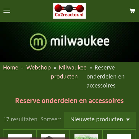
Ga
direct
naar
de
hoofdinhoud
Home
»
Webshop
»
Milwaukee
»
Reserve
producten
onderdelen en
accessoires
Reserve onderdelen en accessoires
17 resultaten
Sorteer: