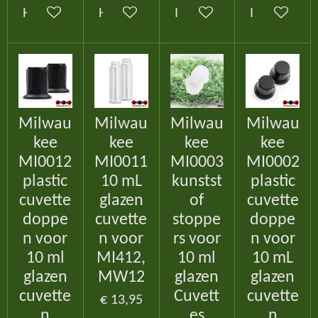
Houd mij op de hoogte
Houd mij op de hoogte
In winkelwagen
In winkelw
Milwau
Milwau
Milwau
Milwau
kee
kee
kee
kee
MI0012
MI0011
MI0003
MI0002
plastic
10 mL
kunstst
plastic
cuvette
glazen
of
cuvette
doppe
cuvette
stoppe
doppe
n voor
n voor
rs voor
n voor
10 ml
MI412,
10 ml
10 mL
glazen
MW12
glazen
glazen
cuvette
Cuvett
cuvette
€ 13,95
n
es
n