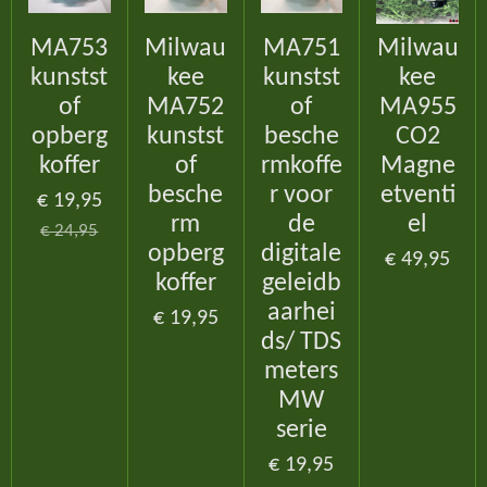
MA753
Milwau
MA751
Milwau
kunstst
kee
kunstst
kee
of
MA752
of
MA955
opberg
kunstst
besche
CO2
koffer
of
rmkoffe
Magne
besche
r voor
etventi
€ 19,95
rm
de
el
€ 24,95
opberg
digitale
€ 49,95
koffer
geleidb
aarhei
€ 19,95
ds/ TDS
meters
MW
serie
€ 19,95