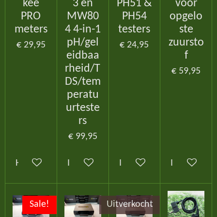
kee
3 en
PH51 &
voor
PRO
MW80
PH54
opgelo
meters
4 4-in-1
testers
ste
pH/gel
zuursto
€ 29,95
€ 24,95
eidbaa
f
rheid/T
€ 59,95
DS/tem
peratu
urteste
rs
€ 99,95
Houd mij op de hoogte
In winkelwagen
In winkelwagen
In winkelw
Sale!
Uitverkocht