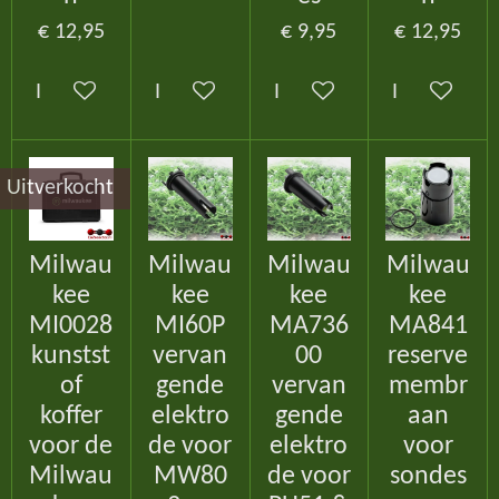
€ 12,95
€ 9,95
€ 12,95
In winkelwagen
In winkelwagen
In winkelwagen
In winkelw
Uitverkocht
Milwau
Milwau
Milwau
Milwau
kee
kee
kee
kee
MI0028
MI60P
MA736
MA841
kunstst
vervan
00
reserve
of
gende
vervan
membr
koffer
elektro
gende
aan
voor de
de voor
elektro
voor
Milwau
MW80
de voor
sondes