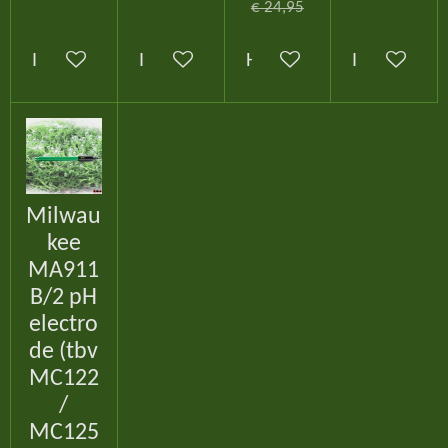
€ 24,95
In winkelwagen
In winkelwagen
Houd mij op de hoogte
In winkelw
Milwau
kee
MA911
B/2 pH
electro
de (tbv
MC122
/
MC125