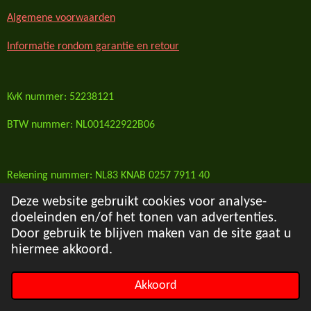
Algemene voorwaarden
Informatie rondom garantie en retour
KvK nummer: 52238121
BTW nummer: NL001422922B06
Rekening nummer: NL83 KNAB 0257 7911 40
Deze website gebruikt cookies voor analyse-
BIC/ Swift code: KNABNL2H
doeleinden en/of het tonen van advertenties.
© 2020 - 2026 CO2reactor.nl
Door gebruik te blijven maken van de site gaat u
Powered by
JouwWeb
hiermee akkoord.
Akkoord
E-mailadres
Telefoonnummer
Facebook
WhatsApp