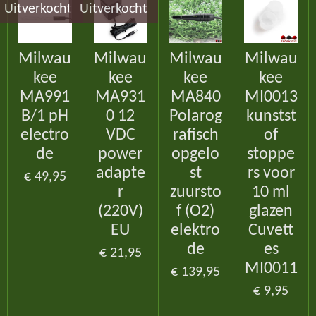
Uitverkocht
Uitverkocht
Milwau
Milwau
Milwau
Milwau
kee
kee
kee
kee
MA991
MA931
MA840
MI0013
B/1 pH
0 12
Polarog
kunstst
electro
VDC
rafisch
of
de
power
opgelo
stoppe
adapte
st
rs voor
€ 49,95
r
zuursto
10 ml
(220V)
f (O2)
glazen
EU
elektro
Cuvett
de
es
€ 21,95
MI0011
€ 139,95
€ 9,95