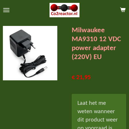
Ga
direct
naar
Milwaukee
de
MA9310 12 VDC
hoofdinhoud
power adapter
(220V) EU
€ 21,95
Laat het me
weten wanneer
dit product weer
op voorraad is.