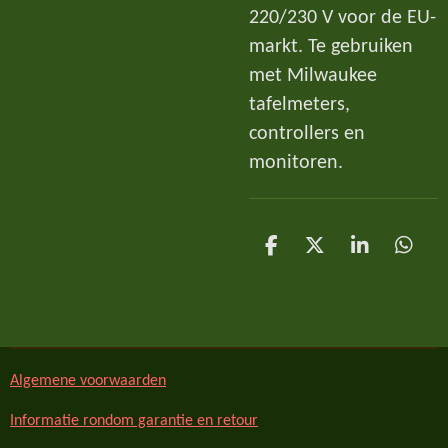
220/230 V voor de EU-
markt. Te gebruiken
met Milwaukee
tafelmeters,
controllers en
monitoren.
D
D
S
D
e
e
h
e
l
e
a
l
e
l
r
e
n
e
n
Algemene voorwaarden
Informatie rondom garantie en retour