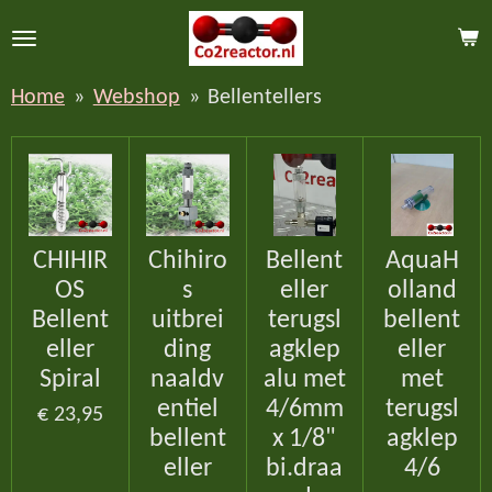
Ga
direct
naar
Home
»
Webshop
»
Bellentellers
de
hoofdinhoud
CHIHIR
Chihiro
Bellent
AquaH
OS
s
eller
olland
Bellent
uitbrei
terugsl
bellent
eller
ding
agklep
eller
Spiral
naaldv
alu met
met
entiel
4/6mm
terugsl
€ 23,95
bellent
x 1/8"
agklep
eller
bi.draa
4/6