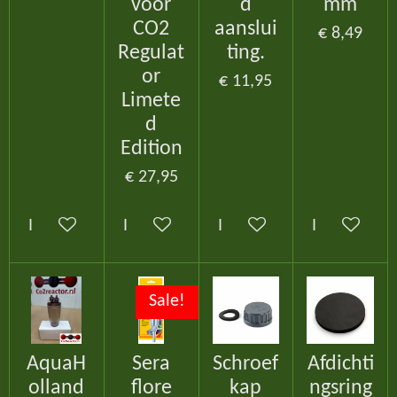
voor
d
mm
CO2
aanslui
€ 8,49
Regulat
ting.
or
€ 11,95
Limete
d
Edition
€ 27,95
In winkelwagen
In winkelwagen
In winkelwagen
In winkelw
Sale!
AquaH
Sera
Schroef
Afdichti
olland
flore
kap
ngsring