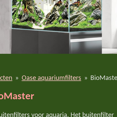
cten
»
Oase aquariumfilters
»
BioMaste
oMaster
tenfilters voor aquaria. Het buitenfilter