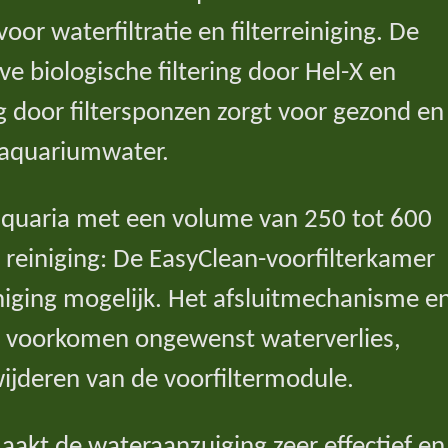
or waterfiltratie en filterreiniging. De
ve biologische filtering door Hel-X en
g door filtersponzen zorgt voor gezond en
 aquariumwater.
 aquaria met een volume van 250 tot 600
 reiniging: De EasyClean-voorfilterkamer
niging mogelijk. Het afsluitmechanisme e
g voorkomen ongewenst waterverlies,
wijderen van de voorfiltermodule.
akt de wateraanzuiging zeer effectief en