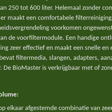
n 250 tot 600 liter. Helemaal zonder com
er maakt een comfortabele filterreinigin
heidsvergrendeling voorkomen ongewenst w
van de voorfiltermodule. Een handige ont
ng zeer effectief en maakt een snelle en 
 bevat filtermedia, slangen, adapters, aa
. De BioMaster is verkrijgbaar met of zo
volume:
p elkaar afgestemde combinatie van zeer e