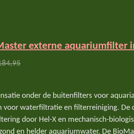
ster externe aquariumfilter in
184,95
satie onder de buitenfilters voor aquaria
 voor waterfiltratie en filterreiniging. De
iltering door Hel-X en mechanisch-biologis
ezond en helder aquariumwater. De BioMas