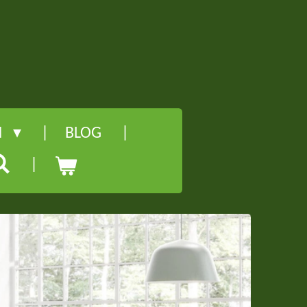
l
M
BLOG