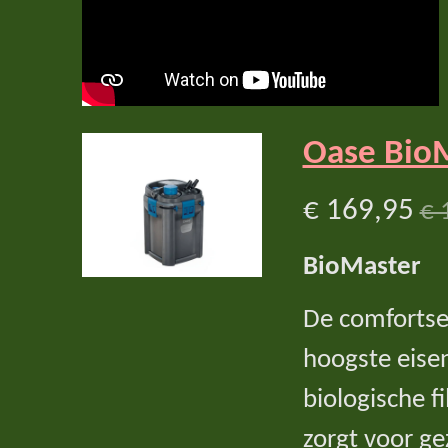
Oase BioMa
€ 169,95
€ 
BioMaster
De comfortsen
hoogste eisen
biologische f
zorgt voor g