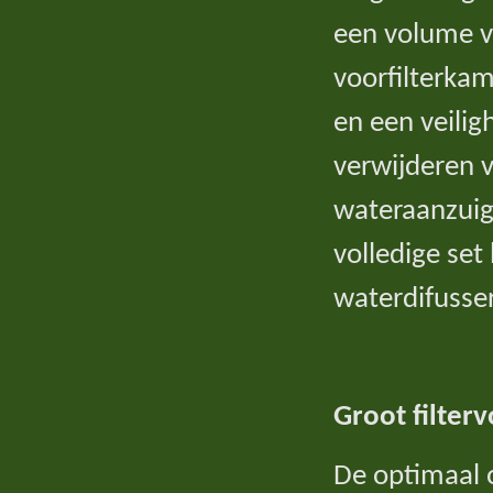
een volume va
voorfilterkam
en een veilig
verwijderen 
wateraanzuigi
volledige set
waterdifusser
Groot filter
De optimaal o