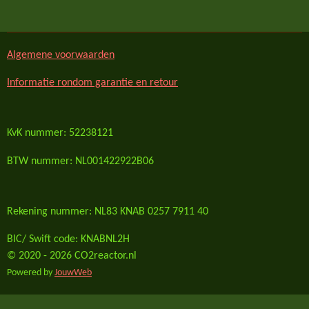
e
l
r
e
n
e
n
Algemene voorwaarden
Informatie rondom garantie en retour
KvK nummer: 52238121
BTW nummer: NL001422922B06
Rekening nummer: NL83 KNAB 0257 7911 40
BIC/ Swift code: KNABNL2H
© 2020 - 2026 CO2reactor.nl
Powered by
JouwWeb