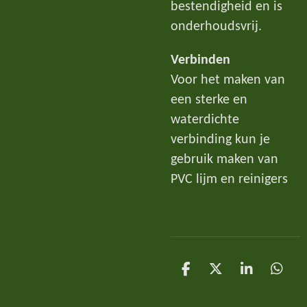
bestendigheid en is
onderhoudsvrij.
Verbinden
Voor het maken van
een sterke en
waterdichte
verbinding kun je
gebruik maken van
PVC lijm en reinigers
D
D
S
D
e
e
h
e
l
e
a
l