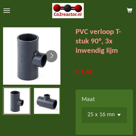
Ga
direct
naar
PVC verloop T-
de
stuk 90°, 3x
hoofdinhoud
inwendig lijm
€ 1,69
Maat