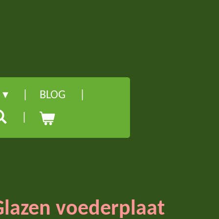
l
BLOG
lazen voederplaat