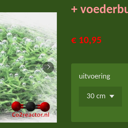
+ voederbu
€ 10,95
uitvoering