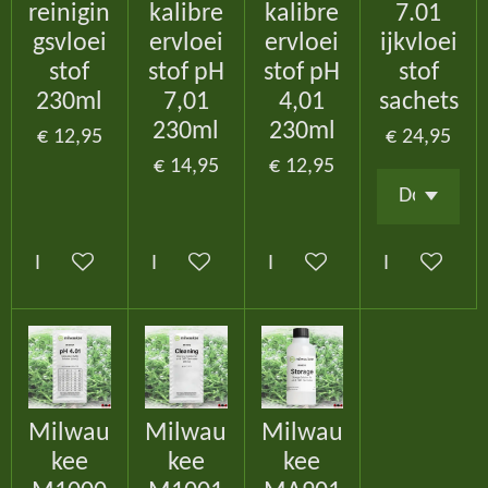
reinigin
kalibre
kalibre
7.01
gsvloei
ervloei
ervloei
ijkvloei
stof
stof pH
stof pH
stof
230ml
7,01
4,01
sachets
230ml
230ml
€ 12,95
€ 24,95
€ 14,95
€ 12,95
In winkelwagen
In winkelwagen
In winkelwagen
In winkelw
Milwau
Milwau
Milwau
kee
kee
kee