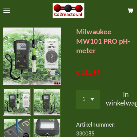
Ga
direct
naar
Milwaukee
de
MW101 PRO pH-
hoofdinhoud
meter
€ 121,95
In
winkelwa
Artikelnummer:
330085