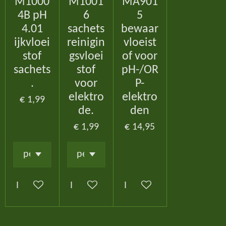
M1000
M1001
MA901
4B pH
6
5
4.01
sachets
bewaar
ijkvloei
reinigin
vloeist
stof
gsvloei
of voor
sachets
stof
pH-/OR
.
voor
P-
elektro
elektro
€ 1,99
de.
den
€ 1,99
€ 14,95
In winkelwagen
In winkelwagen
In winkelwagen