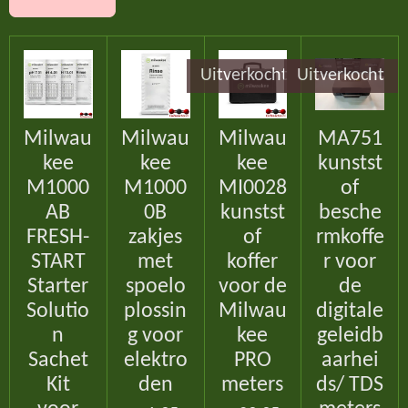
Uitverkocht
Uitverkocht
Milwau
Milwau
Milwau
MA751
kee
kee
kee
kunstst
M1000
M1000
MI0028
of
AB
0B
kunstst
besche
FRESH-
zakjes
of
rmkoffe
START
met
koffer
r voor
Starter
spoelo
voor de
de
Solutio
plossin
Milwau
digitale
n
g voor
kee
geleidb
Sachet
elektro
PRO
aarhei
Kit
den
meters
ds/ TDS