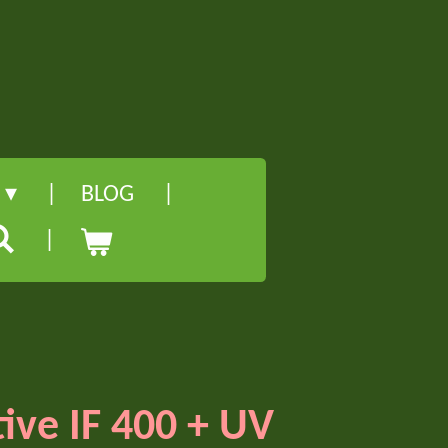
l
BLOG
tive IF 400 + UV