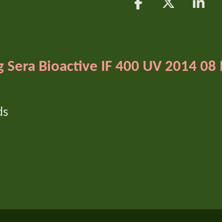
D
D
S
e
e
h
l
e
a
e
l
r
n
e
 Sera Bioactive IF 400 UV 2014 08 
ds