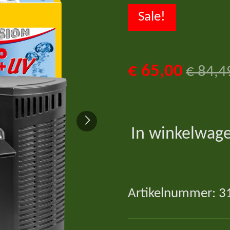
Sale!
€ 65,00
€ 84,4
In winkelwag
Artikelnummer:
3