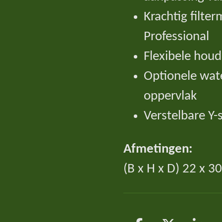
Krachtig filte
Professional
Flexibele hou
Optionele wate
oppervlak
Verstelbare Y-
Afmetingen:
(B x H x D) 22 x 3