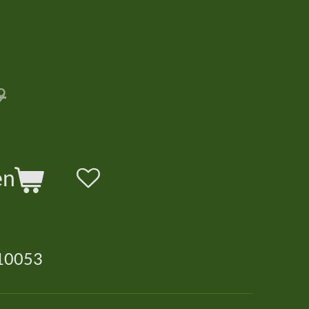
9
en
10053