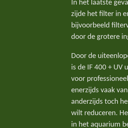
In het laatste gev
zijde het filter in 
bijvoorbeeld filte
door de grotere ing
Door de uiteenlo
is de IF 400 + UV u
voor professioneel
enerzijds vaak van
anderzijds toch h
wilt reduceren. He
in het aquarium b