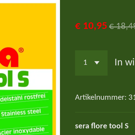
€ 10,95
€ 18,4
In w
Artikelnummer:
3
sera flore tool S