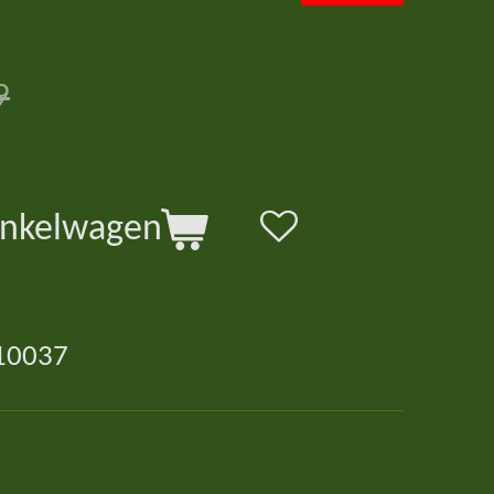
9
inkelwagen
10037