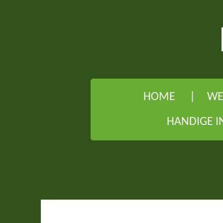
Ga
direct
naar
de
hoofdinhoud
HOME
WE
HANDIGE I