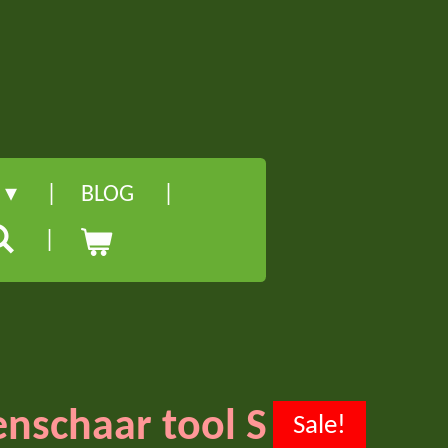
l
BLOG
enschaar tool S
Sale!