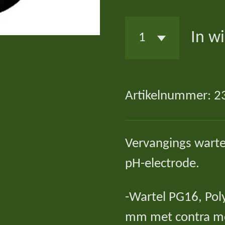
In w
Artikelnummer:
2
Vervangings warte
pH-electrode.
-Wartel PG16, Pol
mm met contra mo