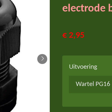
electrode 
€ 2,95
Uitvoering