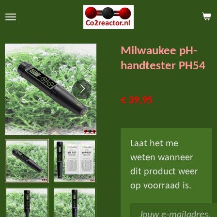
Ga
direct
naar
Milwaukee pH-
de
handtester PH54
hoofdinhoud
€ 39,95
Laat het me
weten wanneer
dit product weer
op voorraad is.