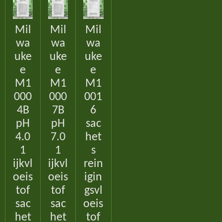
Mil
Mil
Mil
wa
wa
wa
uke
uke
uke
e
e
e
M1
M1
M1
000
000
001
4B
7B
6
pH
pH
sac
4.0
7.0
het
1
1
s
ijkvl
ijkvl
rein
oeis
oeis
igin
tof
tof
gsvl
sac
sac
oeis
het
het
tof