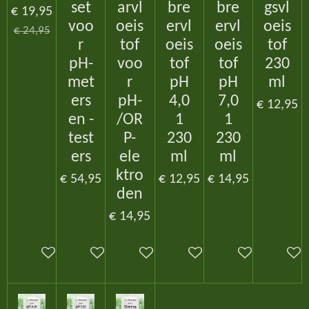
set
arvl
bre
bre
gsvl
€ 19,95
voo
oeis
ervl
ervl
oeis
€ 24,95
r
tof
oeis
oeis
tof
pH-
voo
tof
tof
230
met
r
pH
pH
ml
ers
pH-
4,0
7,0
€ 12,95
en -
/OR
1
1
test
P-
230
230
ers
ele
ml
ml
ktro
€ 54,95
€ 12,95
€ 14,95
den
€ 14,95
In winkelwagen
In winkelwagen
In winkelwagen
In winkelwagen
In winkelwagen
In win