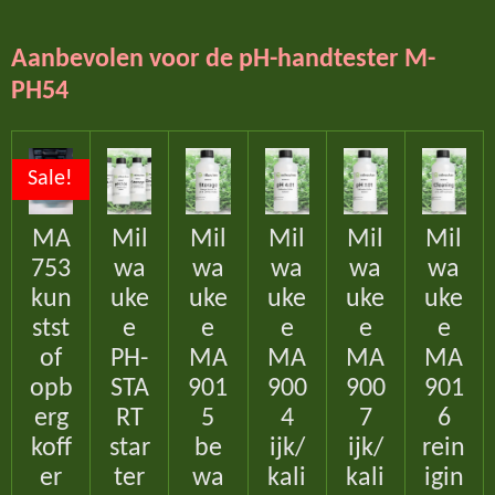
l
e
a
l
e
l
r
e
n
e
n
Aanbevolen voor de pH-handtester M-
PH54
Sale!
MA
Mil
Mil
Mil
Mil
Mil
753
wa
wa
wa
wa
wa
kun
uke
uke
uke
uke
uke
stst
e
e
e
e
e
of
PH-
MA
MA
MA
MA
opb
STA
901
900
900
901
erg
RT
5
4
7
6
koff
star
be
ijk/
ijk/
rein
er
ter
wa
kali
kali
igin