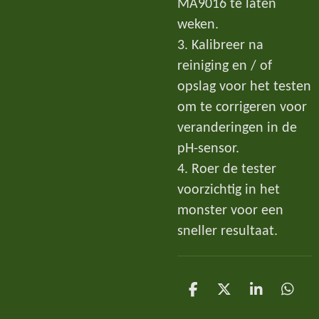
MA9016 te laten
weken.
3. Kalibreer na
reiniging en / of
opslag voor het testen
om te corrigeren voor
veranderingen in de
pH-sensor.
4. Roer de tester
voorzichtig in het
monster voor een
sneller resultaat.
D
D
S
D
e
e
h
e