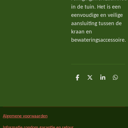
in de tuin. Het is een
eenvoudige en veilige
aansluiting tussen de
kraan en
bewateringsaccessoire.
D
D
S
D
e
e
h
e
l
e
a
l
e
l
r
e
n
e
n
Algemene voorwaarden
Informatie rondom garantie en retour