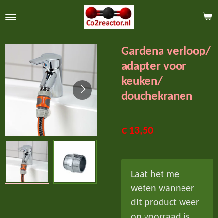
Ga
direct
naar
Gardena verloop/
de
adapter voor
hoofdinhoud
keuken/
douchekranen
€ 13,50
Laat het me
weten wanneer
dit product weer
op voorraad is.