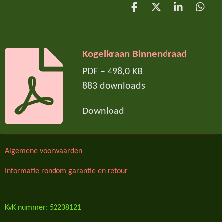
D
D
S
D
e
e
h
e
l
e
a
l
e
l
r
e
n
e
n
Kogelkraan Binnendraad
PDF – 498,0 KB
883 downloads
Download
Algemene voorwaarden
Informatie rondom garantie en retour
KvK nummer: 52238121