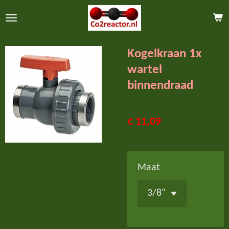
Ga
direct
naar
Kogelkraan 1x
de
wartel
hoofdinhoud
binnendraad
€ 11,09
Maat