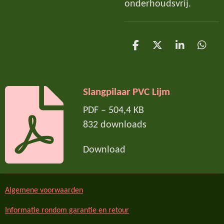
onderhoudsvrij.
D
D
S
D
e
e
h
e
l
e
a
l
e
l
r
e
n
e
n
Slangpilaar PVC Lijm
PDF – 504,4 KB
832 downloads
Download
Algemene voorwaarden
Informatie rondom garantie en retour