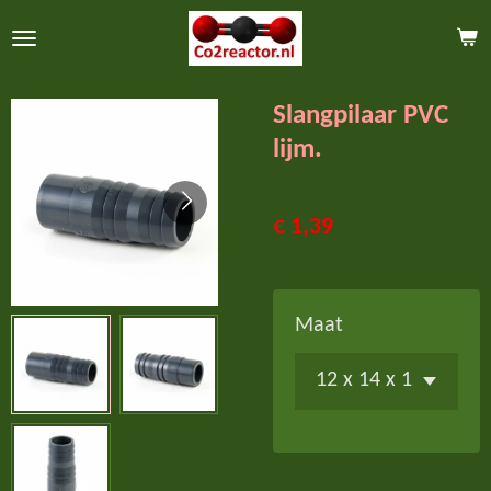
Ga
direct
naar
Slangpilaar PVC
de
lijm.
hoofdinhoud
€ 1,39
Maat