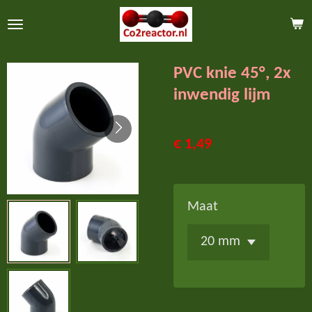
Ga
direct
naar
PVC knie 45°, 2x
de
inwendig lijm
hoofdinhoud
€ 1,49
Maat