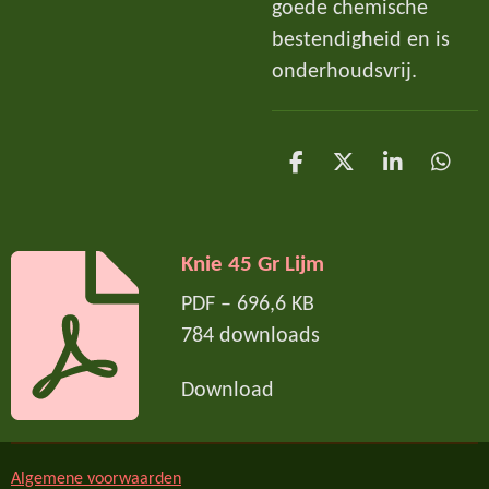
goede chemische
bestendigheid en is
onderhoudsvrij.
D
D
S
D
e
e
h
e
l
e
a
l
e
l
r
e
n
e
n
Knie 45 Gr Lijm
PDF – 696,6 KB
784 downloads
Download
Algemene voorwaarden