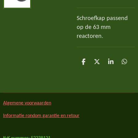
Schroefkap passend
op de 63 mm
reactoren.
D
D
S
D
e
e
h
e
l
e
a
l
e
l
r
e
n
e
n
Algemene voorwaarden
Informatie rondom garantie en retour