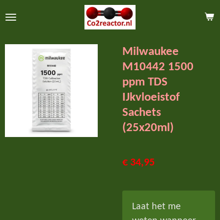
Ga
direct
naar
Milwaukee
de
M10442 1500
hoofdinhoud
ppm TDS
IJkvloeistof
Sachets
(25x20ml)
€ 34,95
Laat het me