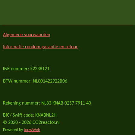
e
e
h
e
l
e
a
l
e
l
r
e
n
e
n
Algemene voorwaarden
Informatie rondom garantie en retour
KvK nummer: 52238121
BTW nummer: NL001422922B06
Rekening nummer: NL83 KNAB 0257 7911 40
BIC/ Swift code: KNABNL2H
© 2020 - 2026 CO2reactor.nl
Powered by
JouwWeb