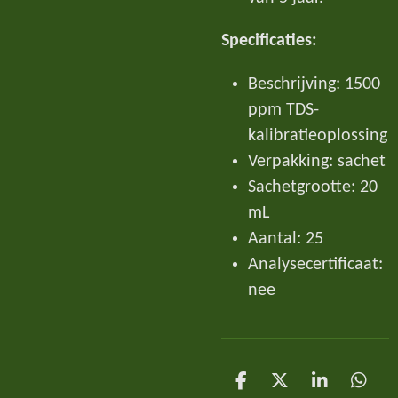
Specificaties:
Beschrijving: 1500
ppm TDS-
kalibratieoplossing
Verpakking: sachet
Sachetgrootte: 20
mL
Aantal: 25
Analysecertificaat:
nee
D
D
S
D