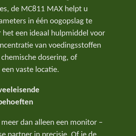
es, de MC811 MAX helpt u
rameters in één oogopslag te
 het een ideaal hulpmiddel voor
oncentratie van voedingsstoffen
 chemische dosering, of
 een vaste locatie.
veeleisende
behoeften
meer dan alleen een monitor –
se partner in precisie. Of je de