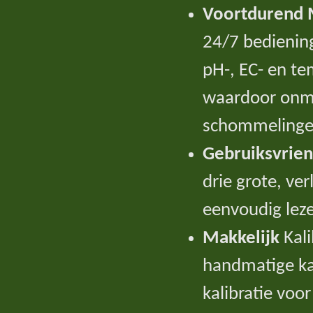
Voortdurend 
24/7 bedienin
pH-, EC- en t
waardoor onmid
schommelinge
Gebruiksvriend
drie grote, ve
eenvoudig leze
Makkelijk
Kal
handmatige ka
kalibratie voo