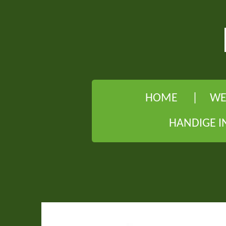
Ga
direct
naar
de
hoofdinhoud
HOME
WE
HANDIGE I