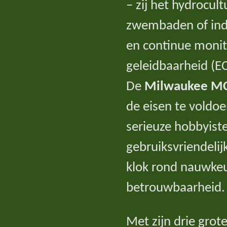
– zij het hydrocul
zwembaden of indu
en continue monit
geleidbaarheid (EC
De
Milwaukee M
de eisen te voldoe
serieuze hobbyiste
gebruiksvriendelij
klok rond nauwkeur
betrouwbaarheid.
Met zijn drie grot