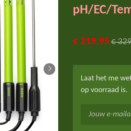
pH/EC/Tem
€ 219,95
€ 32
Laat het me we
op voorraad is.