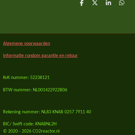
D
D
S
D
e
e
h
e
l
e
a
l
e
l
r
e
n
e
n
Algemene voorwaarden
Informatie rondom garantie en retour
KvK nummer: 52238121
BTW nummer: NL001422922B06
Rekening nummer: NL83 KNAB 0257 7911 40
BIC/ Swift code: KNABNL2H
© 2020 - 2026 CO2reactor.nl