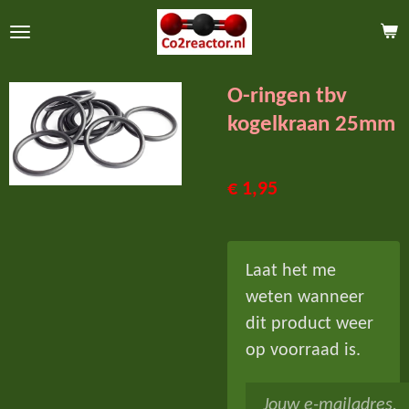
Ga
direct
naar
O-ringen tbv
de
kogelkraan 25mm
hoofdinhoud
€ 1,95
Laat het me
weten wanneer
dit product weer
op voorraad is.