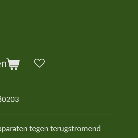
en
80203
paraten tegen terugstromend