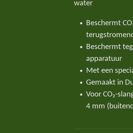
water
Beschermt CO₂
terugstromen
Beschermt teg
apparatuur
Met een speci
Gemaakt in Du
Voor CO₂-slan
4 mm (buiten