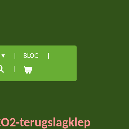
l
BLOG
O2-terugslagklep