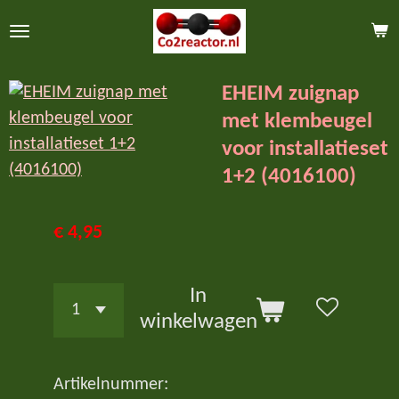
Ga
direct
naar
EHEIM zuignap
de
met klembeugel
hoofdinhoud
voor installatieset
1+2 (4016100)
€ 4,95
In
winkelwagen
Artikelnummer: