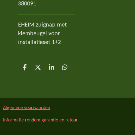
380091
EHEIM zuignap met
klembeugel voor
installatieset 1+2
D
D
S
D
e
e
h
e
l
e
a
l
e
l
r
e
n
e
n
Algemene voorwaarden
Informatie rondom garantie en retour