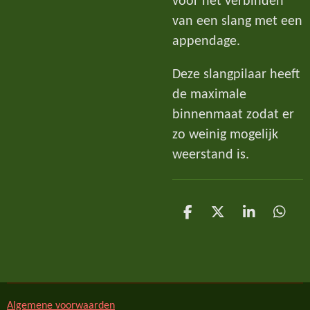
voor het verbinden
van een slang met een
appendage.
Deze slangpilaar heeft
de maximale
binnenmaat zodat er
zo weinig mogelijk
weerstand is.
D
D
S
D
e
e
h
e
l
e
a
l
e
l
r
e
n
e
n
Algemene voorwaarden