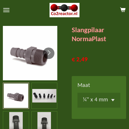
Ga
direct
naar
Slangpilaar
de
NormaPlast
hoofdinhoud
€ 2,49
Maat