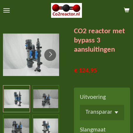
Ga
direct
naar
CO2 reactor met
de
bypass 3
hoofdinhoud
aansluitingen
€ 124,95
Uitvoering
Slangmaat