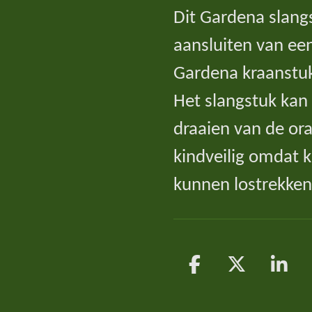
Dit Gardena slangs
aansluiten van ee
Gardena kraanstu
Het slangstuk kan
draaien van de ora
kindveilig omdat 
kunnen lostrekken
D
D
S
e
e
h
l
e
a