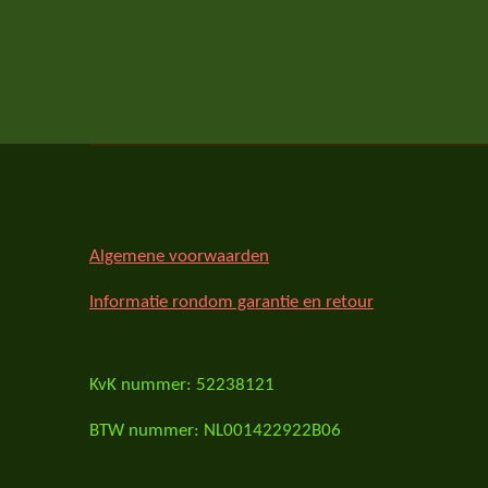
Algemene voorwaarden
Informatie rondom garantie en retour
KvK nummer: 52238121
BTW nummer: NL001422922B06