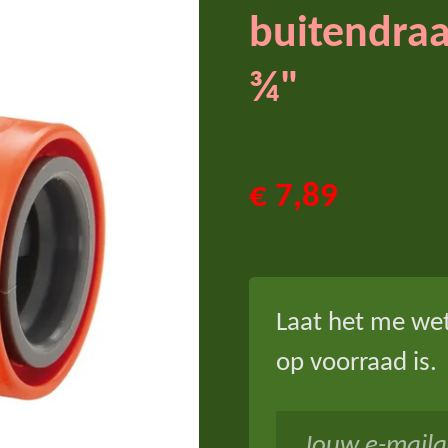
buitendraa
¾"
€ 7,89
Laat het me we
op voorraad is.