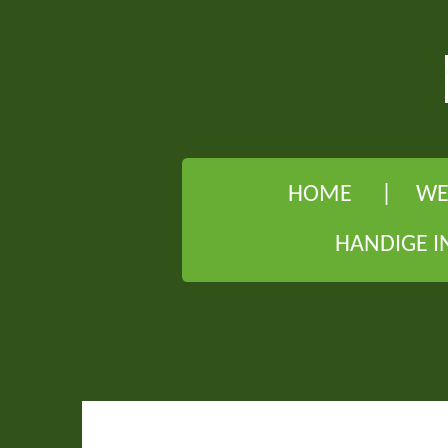
Ga
direct
naar
de
hoofdinhoud
HOME
WE
HANDIGE I