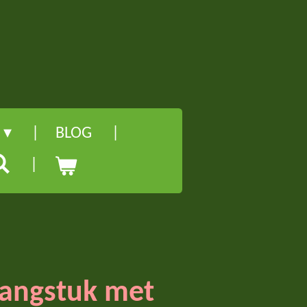
l
BLOG
langstuk met