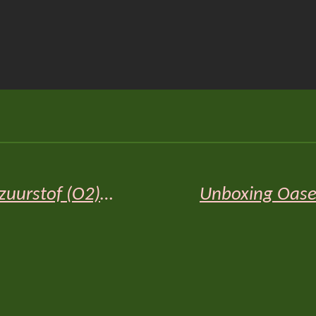
De Milwaukee MW600 digitale zuurstof (O2) Pro meter