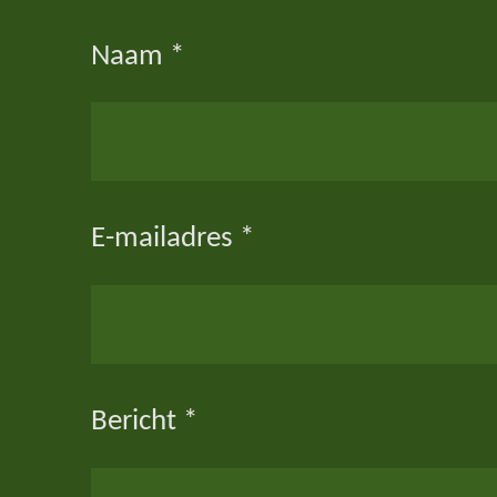
n
e
Naam *
E-mailadres *
Bericht *