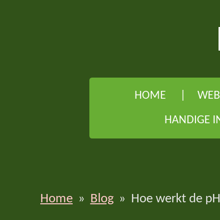
Ga
direct
naar
de
hoofdinhoud
HOME
WEB
HANDIGE I
Home
»
Blog
»
Hoe werkt de pH